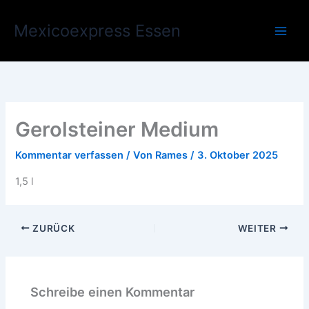
Zum
Main
Inhalt
Mexicoexpress Essen
Men
springen
Gerolsteiner Medium
Kommentar verfassen
/ Von
Rames
/
3. Oktober 2025
1,5 l
ZURÜCK
WEITER
Schreibe einen Kommentar