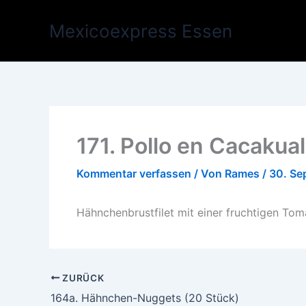
Zum
Inhalt
Mexicoexpress Essen
springen
171. Pollo en Cacakua
Kommentar verfassen
/ Von
Rames
/
30. Se
Hähnchenbrustfilet mit einer fruchtigen Tom
ZURÜCK
164a. Hähnchen-Nuggets (20 Stück)